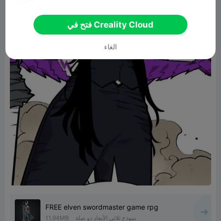
فتح في Creality Cloud
الغاء
FREE elven swordmaster game rpg
نموذج ثلاثي الأبعاد ذو صلة
11.94MB