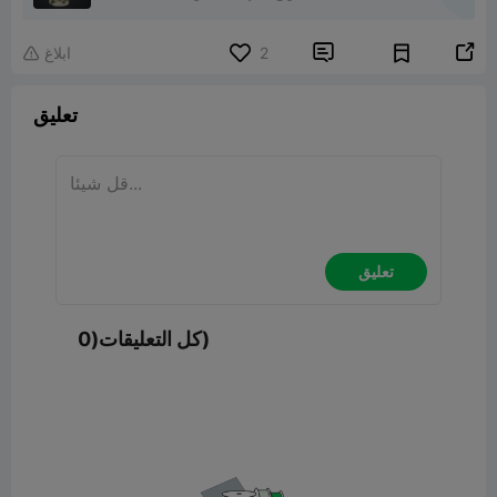


2
ابلاغ

تعليق
تعليق
كل التعليقات(0)