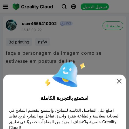

Creality Cloud
تسجيل الدخول



user4655410302
متابعة
15:13 03-22
3d printing
nsfw
faça a personagem da imagem como se
estivesse em postura de luta

استمتع بالتجربة الكاملة
اطلع على التفاصيل الكاملة للنماذج، واستمتع بتقسيم النماذج في
السحابة بسلاسة والطباعة بنقرة واحدة. تفاعل مع النماذج لربح نقاط
حصرية واكتشاف المزيد من المفاجآت حصريًا في تطبيق Creality
Cloud!