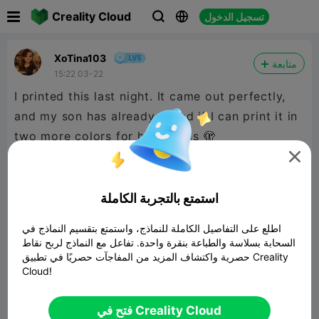

Creality Cloud
تسجيل الدخول



XoTina103
متابعة
15:22 03-22
I printed this last night. It came out perfectly,
and my son has already asked if I can print it in
two more colors for his friends 🫣

استمتع بالتجربة الكاملة
اطلع على التفاصيل الكاملة للنماذج، واستمتع بتقسيم النماذج في
السحابة بسلاسة والطباعة بنقرة واحدة. تفاعل مع النماذج لربح نقاط
حصرية واكتشاف المزيد من المفاجآت حصريًا في تطبيق Creality
Cloud!
فتح في Creality Cloud