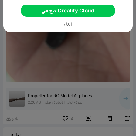
فتح في Creality Cloud
الغاء
Propeller for RC Model Airplanes
نموذج ثلاثي الأبعاد ذو صلة
2.26MB


4
ابلاغ

تعليق