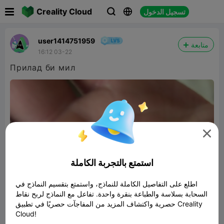

Creality Cloud
تسجيل الدخول



user1414751959
متابعة
16:12 03-22
Прилад би мил

استمتع بالتجربة الكاملة
اطلع على التفاصيل الكاملة للنماذج، واستمتع بتقسيم النماذج في
السحابة بسلاسة والطباعة بنقرة واحدة. تفاعل مع النماذج لربح نقاط
حصرية واكتشاف المزيد من المفاجآت حصريًا في تطبيق Creality
Cloud!