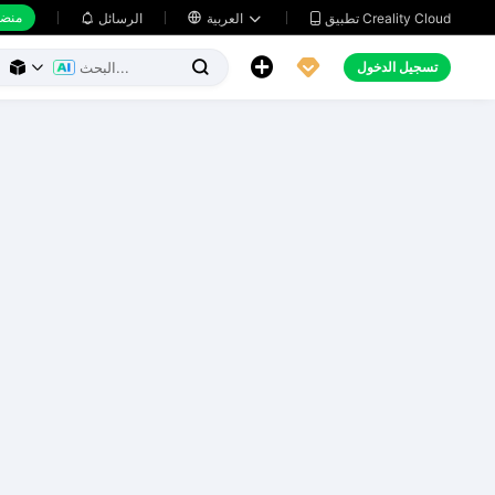
منضد
تطبيق Creality Cloud
العربية

الرسائل





تسجيل الدخول


