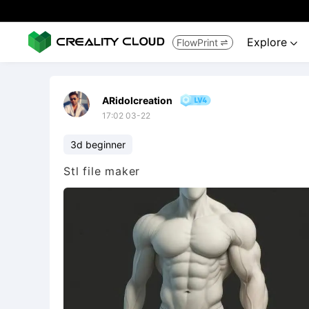
Explore
FlowPrint


ARidolcreation
17:02 03-22
3d beginner
Stl file maker