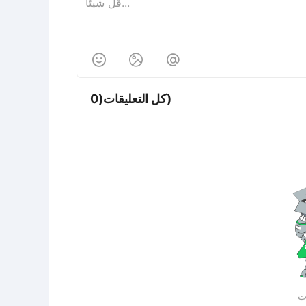



كل التعليقات(0)
ات