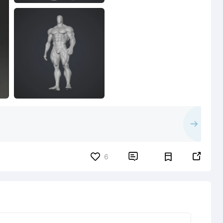


6