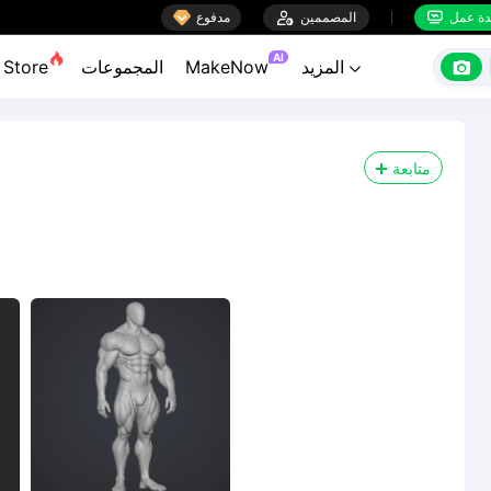

ة عمل
المصممين

مدفوع


AI

المزيد
MakeNow
المجموعات
Store

متابعة