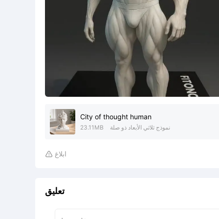
City of thought human
نموذج ثلاثي الأبعاد ذو صلة
23.11MB
ابلاغ

تعليق