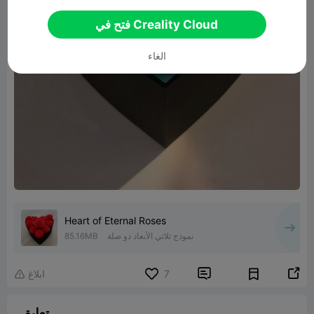
فتح في Creality Cloud
الغاء
Heart of Eternal Roses
نموذج ثلاثي الأبعاد ذو صلة
85.16MB


7
ابلاغ

تعليق