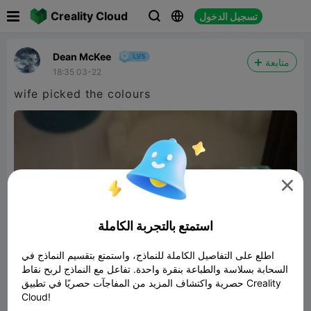

Creality Cloud
تسجيل الدخول



Dean McKee
متابعة
18:35 03-22
wife picked the colours

استمتع بالتجربة الكاملة
اطلع على التفاصيل الكاملة للنماذج، واستمتع بتقسيم النماذج في
السحابة بسلاسة والطباعة بنقرة واحدة. تفاعل مع النماذج لربح نقاط
حصرية واكتشاف المزيد من المفاجآت حصريًا في تطبيق Creality
Cloud!