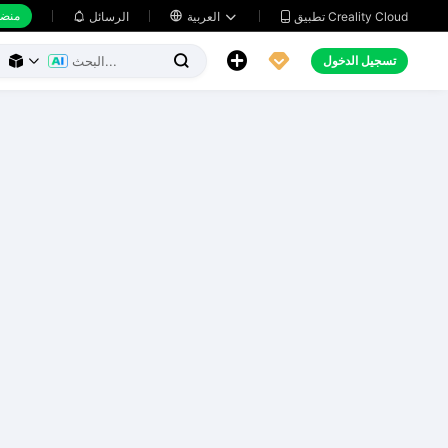
منضد
تطبيق Creality Cloud
العربية

الرسائل





تسجيل الدخول


