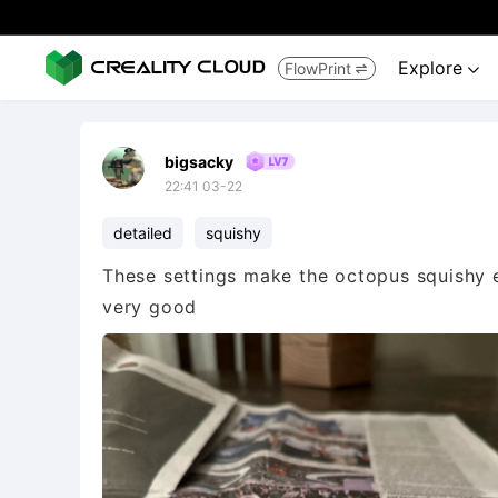
Explore
FlowPrint


bigsacky
22:41 03-22
detailed
squishy
These settings make the octopus squishy e
very good