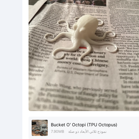
Bucket O' Octopi (TPU Octopus)
نموذج ثلاثي الأبعاد ذو صلة
7.90MB