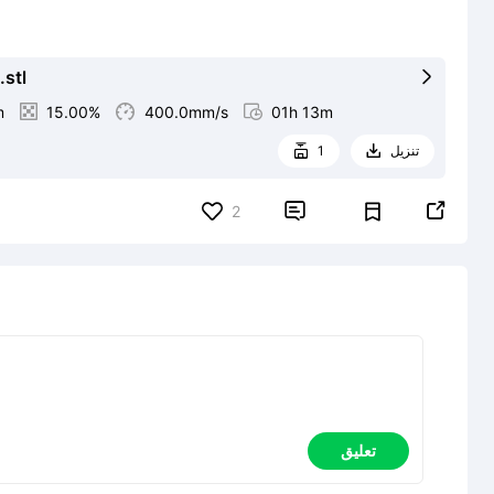
stl

m

15.00%

400.0mm/s

01h 13m
تنزيل
1




2
تعليق