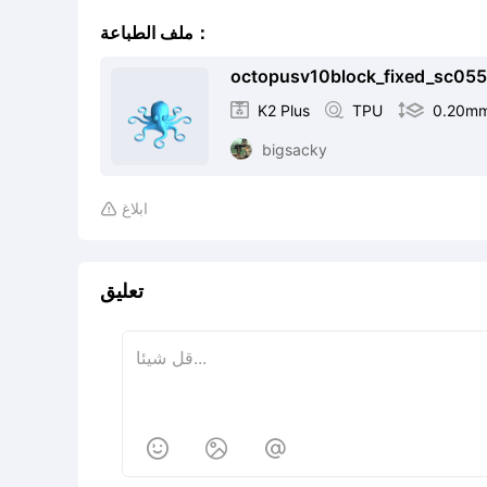
ملف الطباعة：
octopusv10block_fixed_sc055.

K2 Plus

TPU

0.20m
bigsacky
ابلاغ

تعليق


