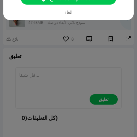
الغاء
Dragon
نموذج ثلاثي الأبعاد ذو صلة
47.68MB


8
ابلاغ

تعليق
تعليق
كل التعليقات(0)