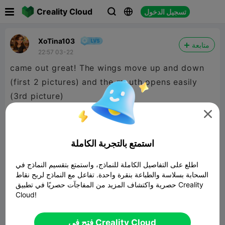

Creality Cloud
تسجيل الدخول



XoTina103
متابعة
22:57 03-22
came out great! The wings move up and down
(first 2 pictures) and the mouth opens easily
(3rd picture)

استمتع بالتجربة الكاملة
اطلع على التفاصيل الكاملة للنماذج، واستمتع بتقسيم النماذج في
السحابة بسلاسة والطباعة بنقرة واحدة. تفاعل مع النماذج لربح نقاط
حصرية واكتشاف المزيد من المفاجآت حصريًا في تطبيق Creality
Cloud!
فتح في Creality Cloud