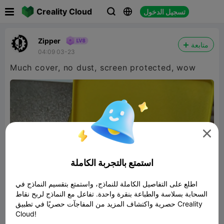

Creality Cloud
تسجيل الدخول



Zipper
متابعة
04:09 03-23
Much cover, no dust, screen protected, wow

استمتع بالتجربة الكاملة
اطلع على التفاصيل الكاملة للنماذج، واستمتع بتقسيم النماذج في
السحابة بسلاسة والطباعة بنقرة واحدة. تفاعل مع النماذج لربح نقاط
حصرية واكتشاف المزيد من المفاجآت حصريًا في تطبيق Creality
Cloud!