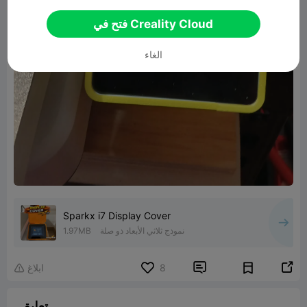
فتح في Creality Cloud
الغاء
Sparkx i7 Display Cover
نموذج ثلاثي الأبعاد ذو صلة
1.97MB


8
ابلاغ

تعليق