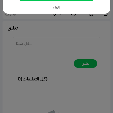
نموذج ثلاثي الأبعاد ذو صلة
4.58MB
الغاء


5
ابلاغ

تعليق
تعليق
كل التعليقات(0)