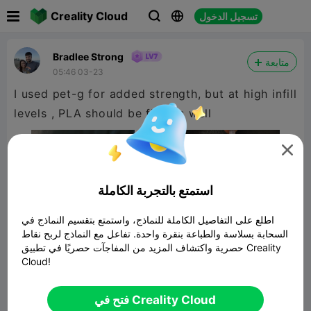

Creality Cloud
تسجيل الدخول



Bradlee Strong
متابعة
05:46 03-23
I used pet-g for added strength, but at high infill
levels , PLA should be fine as well

استمتع بالتجربة الكاملة
اطلع على التفاصيل الكاملة للنماذج، واستمتع بتقسيم النماذج في
السحابة بسلاسة والطباعة بنقرة واحدة. تفاعل مع النماذج لربح نقاط
حصرية واكتشاف المزيد من المفاجآت حصريًا في تطبيق Creality
Cloud!
72T spur gear set
فتح في Creality Cloud