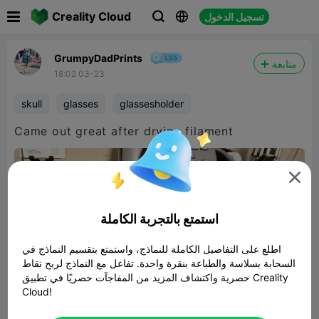

Creality Cloud
تسجيل الدخول



GrumpyDadPrints
متابعة
18:02 03-23
skull
glasses
glassesholder
Came out great after drying filament

استمتع بالتجربة الكاملة
اطلع على التفاصيل الكاملة للنماذج، واستمتع بتقسيم النماذج في
السحابة بسلاسة والطباعة بنقرة واحدة. تفاعل مع النماذج لربح نقاط
حصرية واكتشاف المزيد من المفاجآت حصريًا في تطبيق Creality
Cloud!