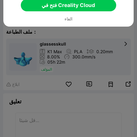
فتح في Creality Cloud
Skull Glasses Holder
نموذج ثلاثي الأبعاد ذو صلة
81.95MB
الغاء
ملف الطباعة：
glassesskull


K1 Max

PLA

0.20mm

8.00%

300.0mm/s

05h 22m
المؤلف


ابلاغ

تعليق