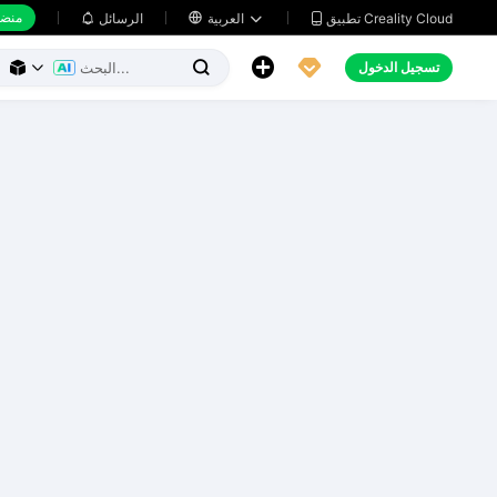
منضد
تطبيق Creality Cloud
العربية

الرسائل





تسجيل الدخول


