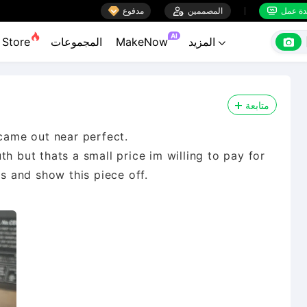

ة عمل
المصممين

مدفوع


AI

المزيد
MakeNow
المجموعات
Store

متابعة
 came out near perfect.
h but thats a small price im willing to pay for
is and show this piece off.