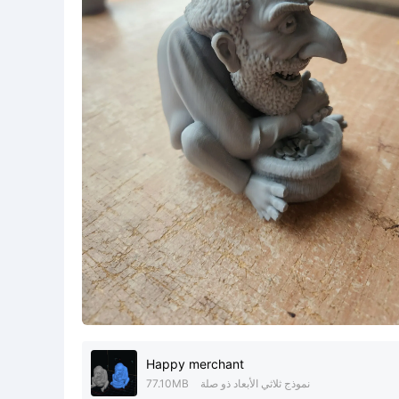
Happy merchant
نموذج ثلاثي الأبعاد ذو صلة
77.10MB