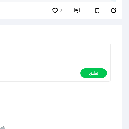


3
تعليق