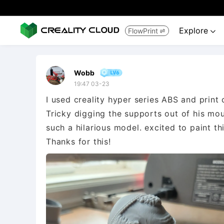
Explore
FlowPrint


Wobb
19:47 03-23
I used creality hyper series ABS and print
Tricky digging the supports out of his mout
such a hilarious model. excited to paint th
Thanks for this!