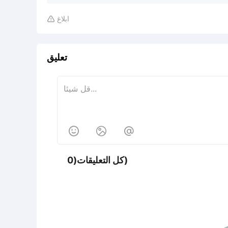
ابلاغ

تعليق



كل التعليقات(0)