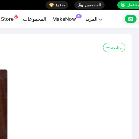

ة عمل
المصممين

مدفوع


AI

المزيد
MakeNow
المجموعات
Store

متابعة