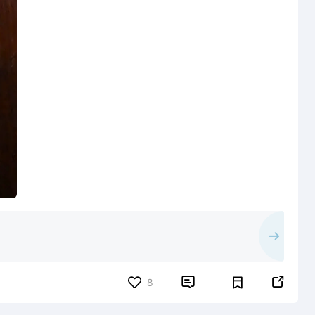


8