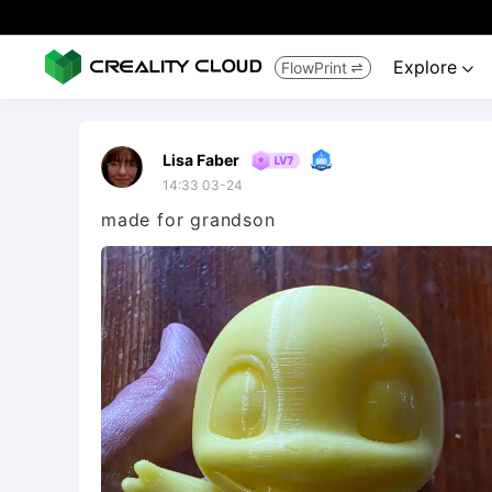
Explore
FlowPrint


Lisa Faber
14:33 03-24
made for grandson