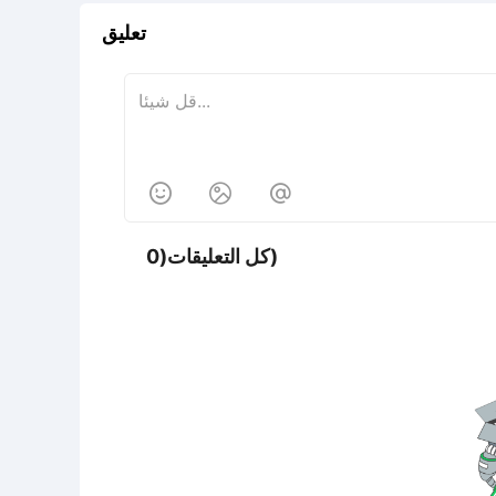
تعليق



كل التعليقات(0)