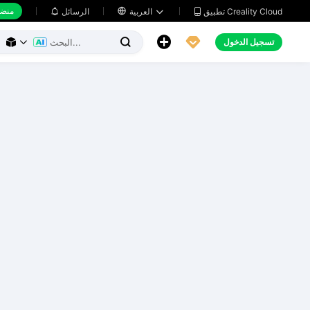
منضد
تطبيق Creality Cloud
العربية

الرسائل





تسجيل الدخول


