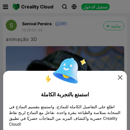

Creality Cloud
تسجيل الدخول



Senival Pereira
متابعة
15:29 03-24
animação 3D

استمتع بالتجربة الكاملة
اطلع على التفاصيل الكاملة للنماذج، واستمتع بتقسيم النماذج في
السحابة بسلاسة والطباعة بنقرة واحدة. تفاعل مع النماذج لربح نقاط
حصرية واكتشاف المزيد من المفاجآت حصريًا في تطبيق Creality
Cloud!