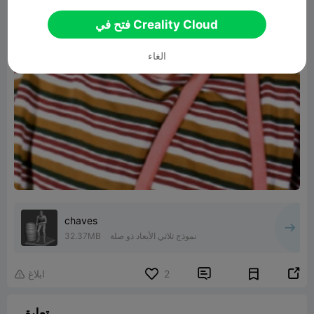
فتح في Creality Cloud
الغاء
chaves
نموذج ثلاثي الأبعاد ذو صلة
32.37MB


2
ابلاغ

تعليق