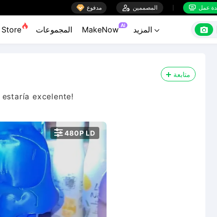

ة عمل
المصممين

مدفوع


AI

المزيد
MakeNow
المجموعات
Store

متابعة
estaría excelente!

480P LD