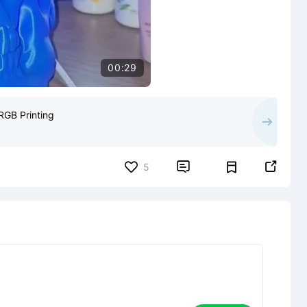
00:29
RGB Printing


5