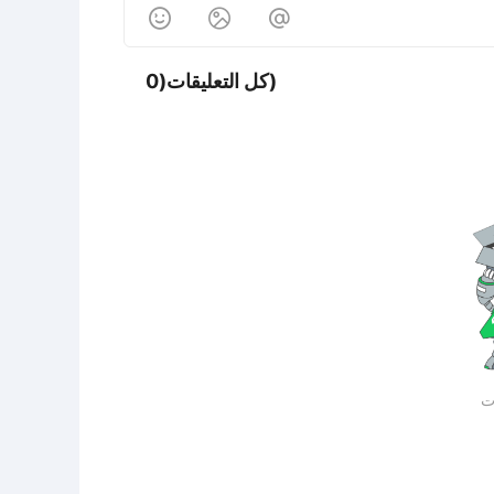



كل التعليقات(0)
ات