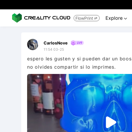
Explore
FlowPrint


CarlosNove
11:54 03-25
espero les gusten y si pueden dar un boos 
no olvides compartir si lo imprimes.
