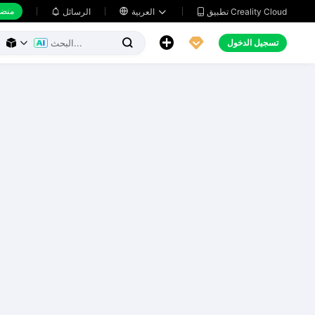
منضد
تطبيق Creality Cloud
العربية

الرسائل





تسجيل الدخول


