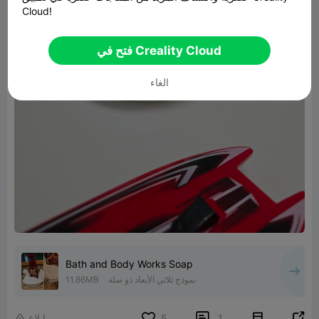
Cloud!
فتح في Creality Cloud
الغاء
Bath and Body Works Soap
نموذج ثلاثي الأبعاد ذو صلة
11.86MB


1
5
ابلاغ
