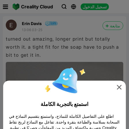

Creality Cloud
تسجيل الدخول



Erin Davis
متابعة
13:06 03-25
turned out amazing, longer print but totally
worth it. a tight fit for the soap have to push a
bit to get it in.

استمتع بالتجربة الكاملة
اطلع على التفاصيل الكاملة للنماذج، واستمتع بتقسيم النماذج في
السحابة بسلاسة والطباعة بنقرة واحدة. تفاعل مع النماذج لربح نقاط
حصرية واكتشاف المزيد من المفاجآت حصريًا في تطبيق Creality