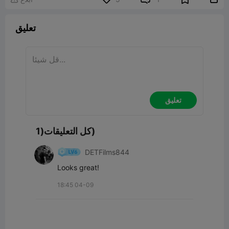
تعليق
تعليق
كل التعليقات(1)
DETFilms844
Looks great!
18:45 04-09