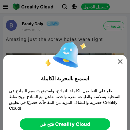

Creality Cloud
تسجيل الدخول



Brady Daly
متابعة
14:25 03-25

استمتع بالتجربة الكاملة
اطلع على التفاصيل الكاملة للنماذج، واستمتع بتقسيم النماذج في
السحابة بسلاسة والطباعة بنقرة واحدة. تفاعل مع النماذج لربح نقاط
حصرية واكتشاف المزيد من المفاجآت حصريًا في تطبيق Creality
Cloud!
K2 (Pro) Waste container / poop bucket
(removable)
نموذج ثلاثي الأبعاد ذو صلة
750.56KB
فتح في Creality Cloud