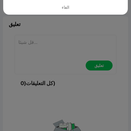
الغاء


5
ابلاغ

تعليق
تعليق
كل التعليقات(0)