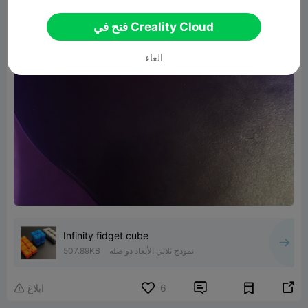
فتح في Creality Cloud
الغاء
Infinity fidget cube
نموذج ثلاثي الأبعاد ذو صلة
507.89KB


6
ابلاغ
