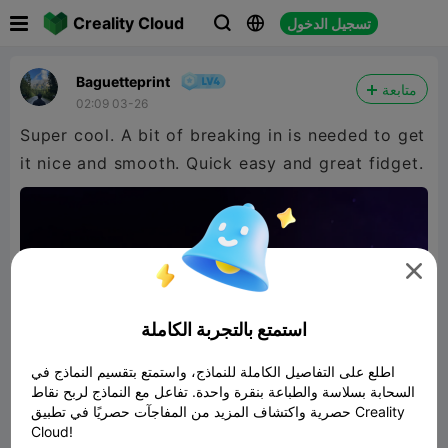

Creality Cloud
تسجيل الدخول



Baguetteprint
متابعة
02:09 03-26
Super cool. A bit of breaking in is needed to get
it nice and smooth. Quick easy and great fidget.

استمتع بالتجربة الكاملة
اطلع على التفاصيل الكاملة للنماذج، واستمتع بتقسيم النماذج في
السحابة بسلاسة والطباعة بنقرة واحدة. تفاعل مع النماذج لربح نقاط
حصرية واكتشاف المزيد من المفاجآت حصريًا في تطبيق Creality
Cloud!