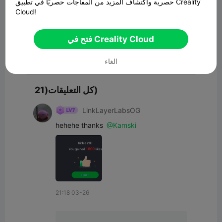
حصرية واكتشاف المزيد من المفاجآت حصريًا في تطبيق Creality
Cloud!
فتح في Creality Cloud
تعليق
الغاء
كل التعليقات(21)
LinkLayerLabsOG
hehehe thanks 
@Kamski
21:18 03-26