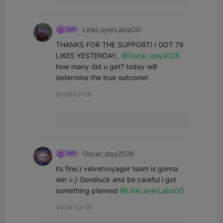
LinkLayerLabsOG
THANKS FOR THE SUPPORT! I GOT 79 
LIKES YESTERDAY, 
@Oscar_day2026
how many did u get? today will 
determine the true outcome!
20:59 03-26
Oscar_day2026
its fine:) velvetvoyager team is gonna 
win >;) Goodluck and be careful i got 
something planned
@LinkLayerLabsOG
04:04 03-26