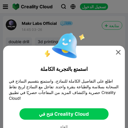

Creality Cloud
تسجيل الدخول



Makr Labs Official
متابعة
14:45 03-26
double drill
3d printing
Jokes aside the double drill bit joke we all know

dosent work as it is a prank but we need
working ones so start modeling
استمتع بالتجربة الكاملة


4
ابلاغ
اطلع على التفاصيل الكاملة للنماذج، واستمتع بتقسيم النماذج في

السحابة بسلاسة والطباعة بنقرة واحدة. تفاعل مع النماذج لربح نقاط
حصرية واكتشاف المزيد من المفاجآت حصريًا في تطبيق Creality
تعليق
Cloud!
فتح في Creality Cloud
الغاء