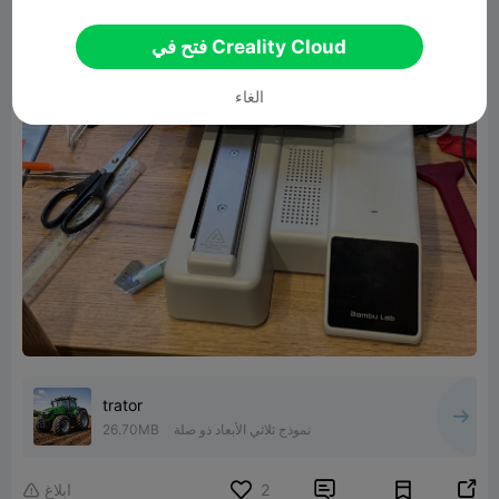
فتح في Creality Cloud
الغاء
trator
نموذج ثلاثي الأبعاد ذو صلة
26.70MB


2
ابلاغ
