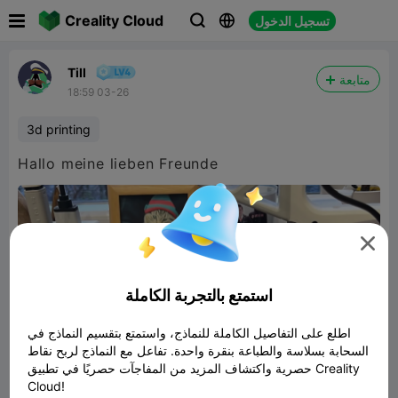

Creality Cloud
تسجيل الدخول



Till
متابعة
18:59 03-26
3d printing
Hallo meine lieben Freunde

استمتع بالتجربة الكاملة
اطلع على التفاصيل الكاملة للنماذج، واستمتع بتقسيم النماذج في
السحابة بسلاسة والطباعة بنقرة واحدة. تفاعل مع النماذج لربح نقاط
حصرية واكتشاف المزيد من المفاجآت حصريًا في تطبيق Creality
Cloud!