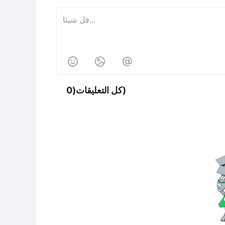



كل التعليقات(0)