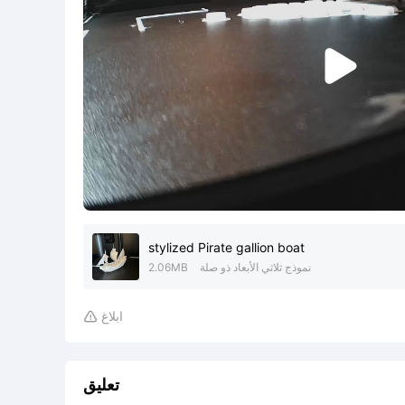

stylized Pirate gallion boat
نموذج ثلاثي الأبعاد ذو صلة
2.06MB
ابلاغ

تعليق