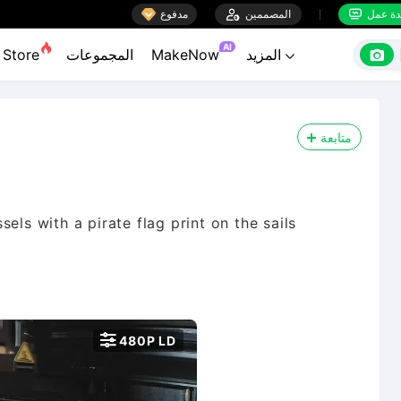

ة عمل
المصممين

مدفوع


AI

المزيد
MakeNow
المجموعات
Store

متابعة
els with a pirate flag print on the sails

480P LD