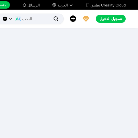
منضد
تطبيق Creality Cloud
العربية

الرسائل





تسجيل الدخول


