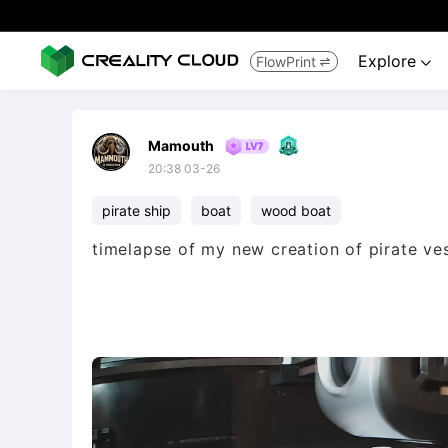
Explore
FlowPrint


Mamouth
20:38 03-26
pirate ship
boat
wood boat
timelapse of my new creation of pirate vess