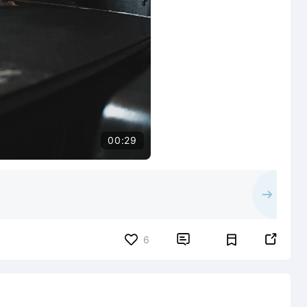
00:29


6