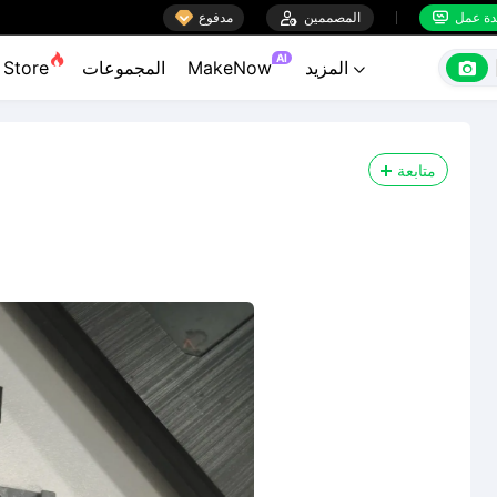

ة عمل
المصممين

مدفوع


AI

المزيد
MakeNow
المجموعات
Store

متابعة