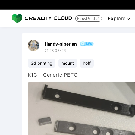
Explore
FlowPrint


Handy-siberian
21:23 03-26
3d printing
mount
hoff
K1C - Generic PETG