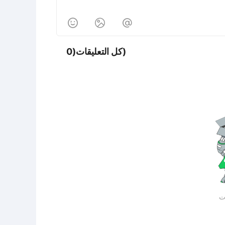



كل التعليقات(0)
ات