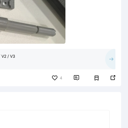
/ V2 / V3


4