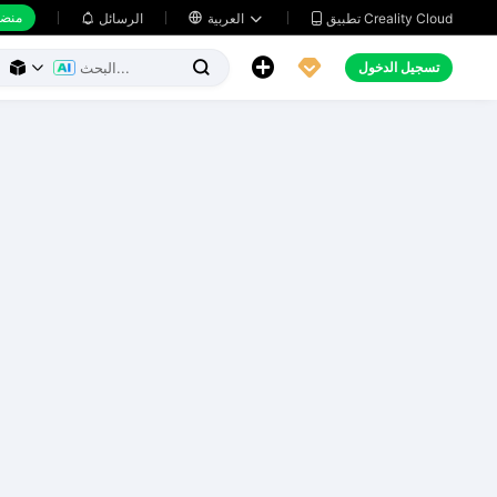
منضد
تطبيق Creality Cloud
العربية

الرسائل





تسجيل الدخول


