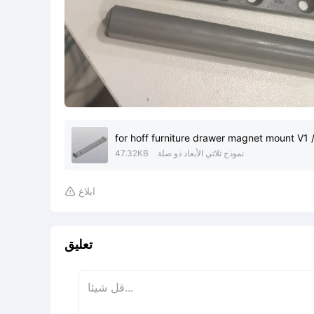
for hoff furniture drawer magnet mount V1 
نموذج ثلاثي الأبعاد ذو صلة
47.32KB
ابلاغ

تعليق