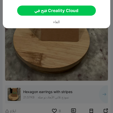
فتح في Creality Cloud
الغاء
Hexagon earrings with stripes
نموذج ثلاثي الأبعاد ذو صلة
21.57KB


8
ابلاغ
