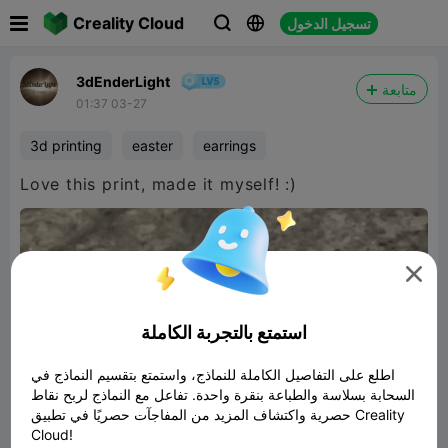

Creality Cloud
تسجيل الدخول



3dEnderLight
متابعة
01:37 03-27
3d printing
easter
earrings
Love this print, made it myself! :)

استمتع بالتجربة الكاملة
اطلع على التفاصيل الكاملة للنماذج، واستمتع بتقسيم النماذج في
السحابة بسلاسة والطباعة بنقرة واحدة. تفاعل مع النماذج لربح نقاط
حصرية واكتشاف المزيد من المفاجآت حصريًا في تطبيق Creality
Cloud!