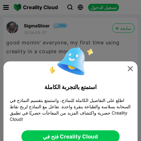

Creality Cloud
تسجيل الدخول



SigmaSlicer
متابعة
10:34 03-27
good mornin' everyone, my first time using
creality in a couple months


2
13
ابلاغ


تعليق
استمتع بالتجربة الكاملة
اطلع على التفاصيل الكاملة للنماذج، واستمتع بتقسيم النماذج في
السحابة بسلاسة والطباعة بنقرة واحدة. تفاعل مع النماذج لربح نقاط
حصرية واكتشاف المزيد من المفاجآت حصريًا في تطبيق Creality
Cloud!
تعليق
فتح في Creality Cloud