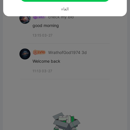
كل التعليقات(2)
الغاء
check my bio
good morning
13:15 03-27
WrathofGod1974 3d
Welcome back
11:13 03-27