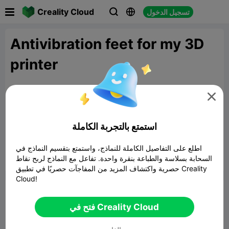

Creality Cloud
تسجيل الدخول



Antivibration feet for my 3D
printer

Science SniperYT
متابعة
15:39 03-27
استمتع بالتجربة الكاملة
https://youtube.com/shorts/TlAOix84kyk?si=Ft4YMv0_m1-
EnXS-
اطلع على التفاصيل الكاملة للنماذج، واستمتع بتقسيم النماذج في
السحابة بسلاسة والطباعة بنقرة واحدة. تفاعل مع النماذج لربح نقاط


3
ابلاغ

حصرية واكتشاف المزيد من المفاجآت حصريًا في تطبيق Creality
Cloud!
تعليق
فتح في Creality Cloud