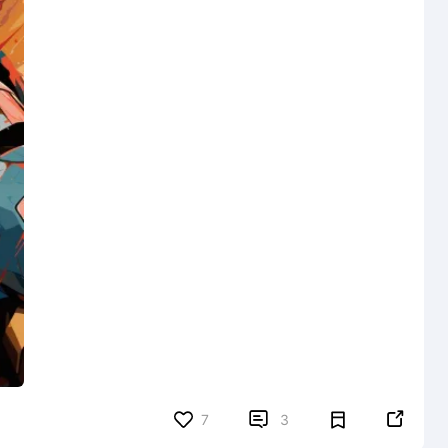


7
3