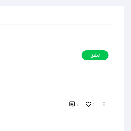
تعليق

2
1
