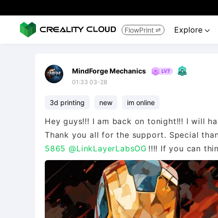
Explore
FlowPrint


MindForge Mechanics
01:33 03-28
3d printing
new
im online
Hey guys!!! I am back on tonight!!! I will 
Thank you all for the support. Special tha
5865
@LinkLayerLabsOG
!!!! If you can thi