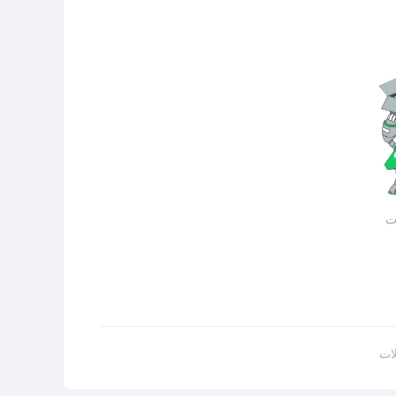
ات
لات