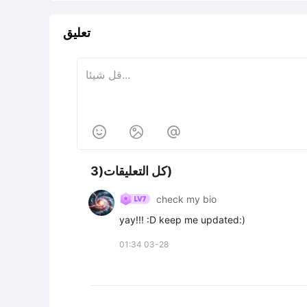
تعليق



كل التعليقات(3)
check my bio
yay!!! :D keep me updated:)
01:34 03-28