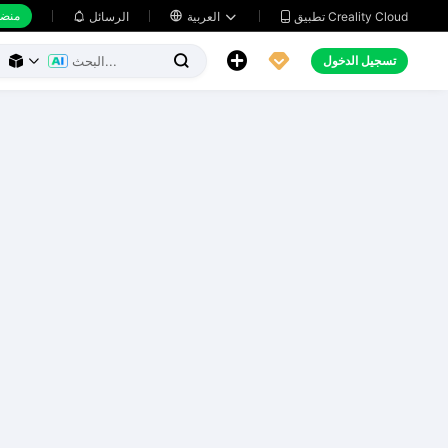
منضد
تطبيق Creality Cloud
العربية

الرسائل





تسجيل الدخول


