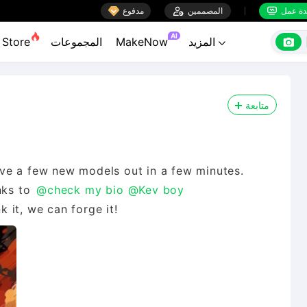

ة عمل
المصممين

مدفوع


AI

المزيد
MakeNow
المجموعات
Store

متابعة
have a few new models out in a few minutes.
nks to
@check my bio
@Kev boy
nk it, we can forge it!