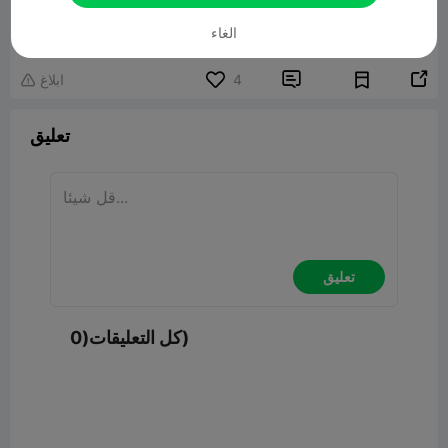
Whistle Missile
نموذج ثلاثي الأبعاد ذو صلة
1.88MB
الغاء


4
ابلاغ

تعليق
تعليق
كل التعليقات(0)