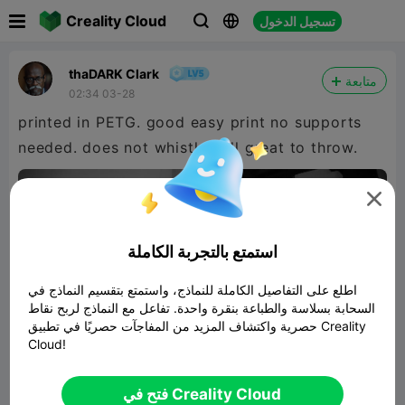

Creality Cloud
تسجيل الدخول



thaDARK Clark
متابعة
02:34 03-28
printed in PETG. good easy print no supports
needed. does not whistle still great to throw.

480P LD

استمتع بالتجربة الكاملة

اطلع على التفاصيل الكاملة للنماذج، واستمتع بتقسيم النماذج في
السحابة بسلاسة والطباعة بنقرة واحدة. تفاعل مع النماذج لربح نقاط
حصرية واكتشاف المزيد من المفاجآت حصريًا في تطبيق Creality
Cloud!
00:10
فتح في Creality Cloud