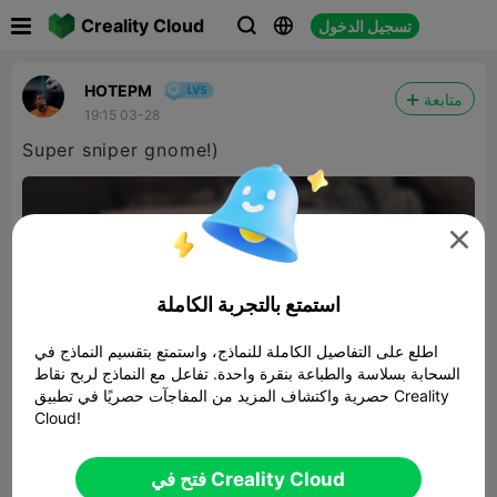

Creality Cloud
تسجيل الدخول



НОТЕРМ
متابعة
19:15 03-28
Super sniper gnome!)

استمتع بالتجربة الكاملة
اطلع على التفاصيل الكاملة للنماذج، واستمتع بتقسيم النماذج في
السحابة بسلاسة والطباعة بنقرة واحدة. تفاعل مع النماذج لربح نقاط
حصرية واكتشاف المزيد من المفاجآت حصريًا في تطبيق Creality
Cloud!
Sniper Garden Gnome
فتح في Creality Cloud