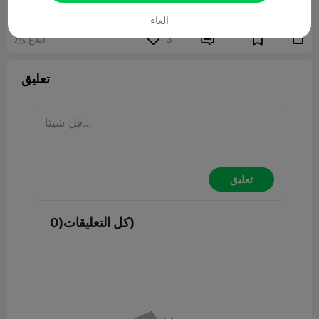
نموذج ثلاثي الأبعاد ذو صلة
23.03MB
الغاء


3
ابلاغ

تعليق
تعليق
كل التعليقات(0)