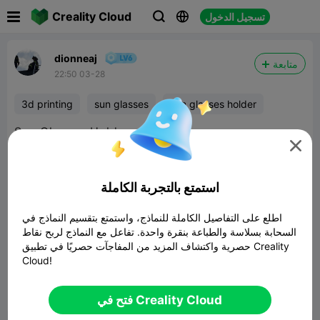

Creality Cloud
تسجيل الدخول



dionneaj
متابعة
22:50 03-28
3d printing
sun glasses
sun glasses holder
Sun Glasses Holder

استمتع بالتجربة الكاملة
اطلع على التفاصيل الكاملة للنماذج، واستمتع بتقسيم النماذج في
السحابة بسلاسة والطباعة بنقرة واحدة. تفاعل مع النماذج لربح نقاط
Sunglasses Holder With Visor Grip Spikes
حصرية واكتشاف المزيد من المفاجآت حصريًا في تطبيق Creality
Cloud!
نموذج ثلاثي الأبعاد ذو صلة
509.14KB


فتح في Creality Cloud
5
ابلاغ
