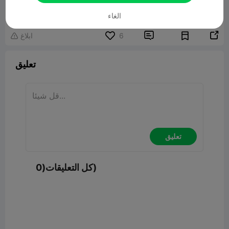
00:20
الغاء


6
ابلاغ

تعليق
تعليق
كل التعليقات(0)