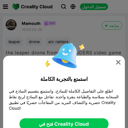

Creality Cloud
تسجيل الدخول



Mamouth
متابعة
10:05 03-29
leaper
drone
arc raiders
the leaper drone from ARC RAIDERS video game
become real :)

استمتع بالتجربة الكاملة

480P LD
اطلع على التفاصيل الكاملة للنماذج، واستمتع بتقسيم النماذج في
السحابة بسلاسة والطباعة بنقرة واحدة. تفاعل مع النماذج لربح نقاط
حصرية واكتشاف المزيد من المفاجآت حصريًا في تطبيق Creality

Cloud!
فتح في Creality Cloud