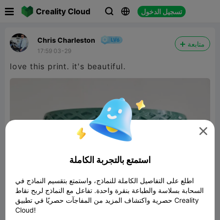

Creality Cloud
تسجيل الدخول



Chris Charleston
متابعة
17:59 03-29
love this print. it's beautiful.

استمتع بالتجربة الكاملة
اطلع على التفاصيل الكاملة للنماذج، واستمتع بتقسيم النماذج في
السحابة بسلاسة والطباعة بنقرة واحدة. تفاعل مع النماذج لربح نقاط
حصرية واكتشاف المزيد من المفاجآت حصريًا في تطبيق Creality
Cloud!