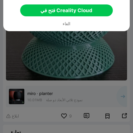
فتح في Creality Cloud
الغاء
miro · planter
نموذج ثلاثي الأبعاد ذو صلة
10.01MB


9
ابلاغ

تعليق