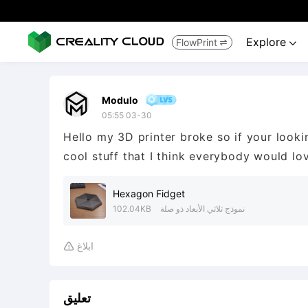
Explore
FlowPrint


Modulo
05:55 03-30
Hello my 3D printer broke so if your looki
cool stuff that I think everybody would lo
Hexagon Fidget
نموذج ثلاثي الأبعاد ذو صلة
102.04KB
ابلاغ

تعليق