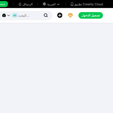
منضد
تطبيق Creality Cloud
العربية

الرسائل





تسجيل الدخول


