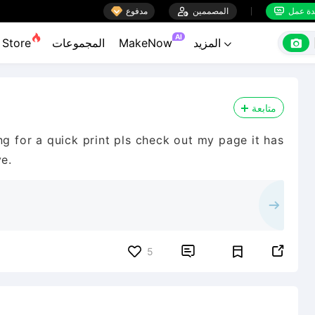

ة عمل
المصممين

مدفوع


AI

المزيد
MakeNow
المجموعات
Store

متابعة
ng for a quick print pls check out my page it has
ve.


5