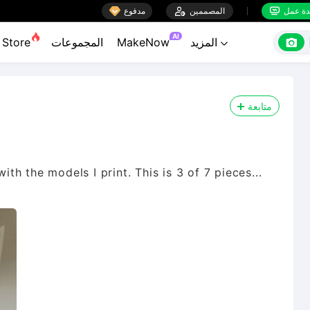

ة عمل
المصممين

مدفوع


AI

المزيد
MakeNow
المجموعات
Store

متابعة
ith the models I print. This is 3 of 7 pieces...