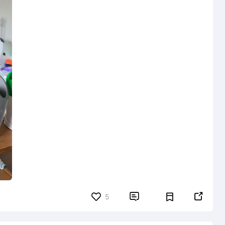


5