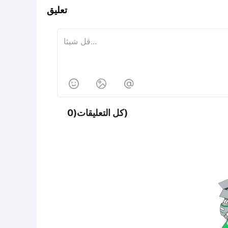
تعليق



كل التعليقات(0)