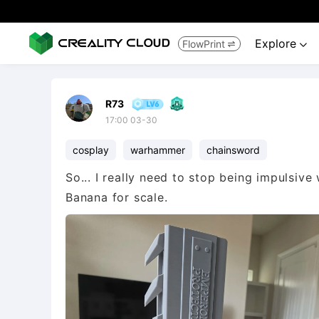
Explore
FlowPrint


R73
17:00 03-30
cosplay
warhammer
chainsword
So... I really need to stop being impulsive w
Banana for scale.