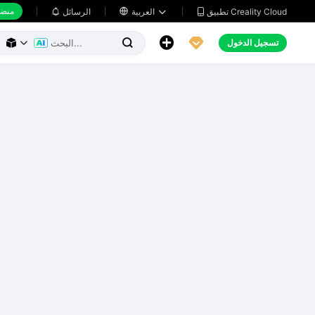
منضد
تطبيق Creality Cloud
العربية

الرسائل





تسجيل الدخول


