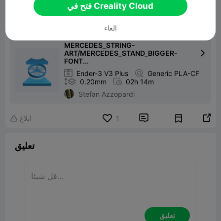
فتح في Creality Cloud
ملف الطباعة：
الغاء
MERCEDES_STRING-
ART/MERCEDES_STAND_BIGGER-

FONT...

Ender-3 V3 Plus

Generic PLA-CF

0.20mm

02h 14m
Stefan Azzopardi


1
ابلاغ

تعليق
تعليق