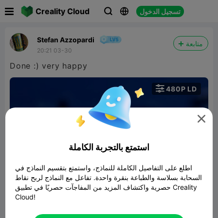

Creality Cloud
تسجيل الدخول



Stefan Azzopardi
متابعة
20:21 03-30
Done :) very happy

480P LD


استمتع بالتجربة الكاملة
اطلع على التفاصيل الكاملة للنماذج، واستمتع بتقسيم النماذج في
00:07
السحابة بسلاسة والطباعة بنقرة واحدة. تفاعل مع النماذج لربح نقاط
حصرية واكتشاف المزيد من المفاجآت حصريًا في تطبيق Creality
Cloud!
MERCEDES STRING-ART / DECORATION
/ MERCEDES-BENZ
نموذج ثلاثي الأبعاد ذو صلة
1019.68KB