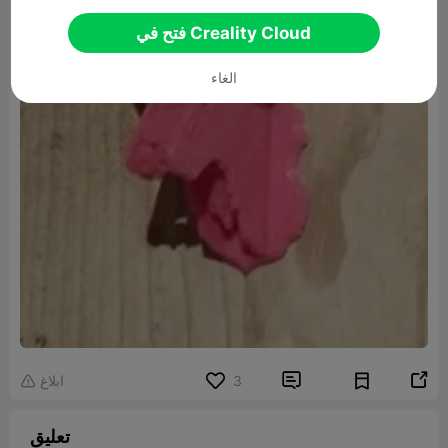
فتح في Creality Cloud
الغاء


3
ابلاغ

تعليق