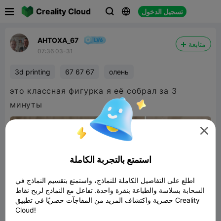

Creality Cloud
تسجيل الدخول



AHTOXA_67
متابعة
07:36 03-31
3d printing
67 67 67
олень
это классная фигурка я её собрал за 3
минуты

استمتع بالتجربة الكاملة
اطلع على التفاصيل الكاملة للنماذج، واستمتع بتقسيم النماذج في
السحابة بسلاسة والطباعة بنقرة واحدة. تفاعل مع النماذج لربح نقاط
حصرية واكتشاف المزيد من المفاجآت حصريًا في تطبيق Creality
Cloud!