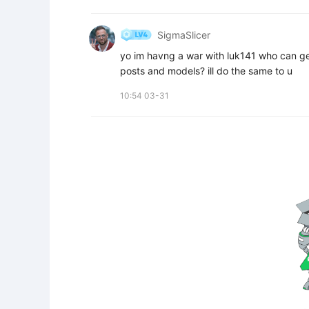
SigmaSlicer
yo im havng a war with luk141 who can get 
posts and models? ill do the same to u
10:54 03-31
ات