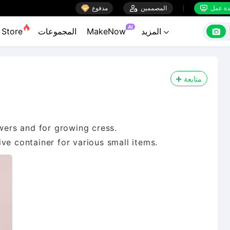

ة عمل
المصممين

مدفوع


AI

المزيد
MakeNow
المجموعات
Store

متابعة
owers and for growing cress.