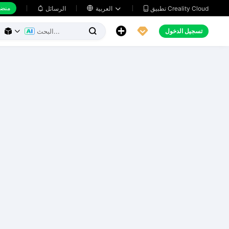
منضد
تطبيق Creality Cloud
العربية

الرسائل





تسجيل الدخول


