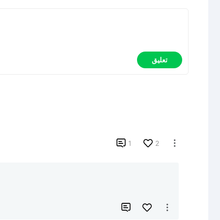
تعليق

1
2


