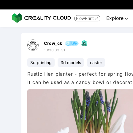
Explore
FlowPrint


Crow_ck
10:30 03-31
3d printing
3d models
easter
Rustic Hen planter - perfect for spring fl