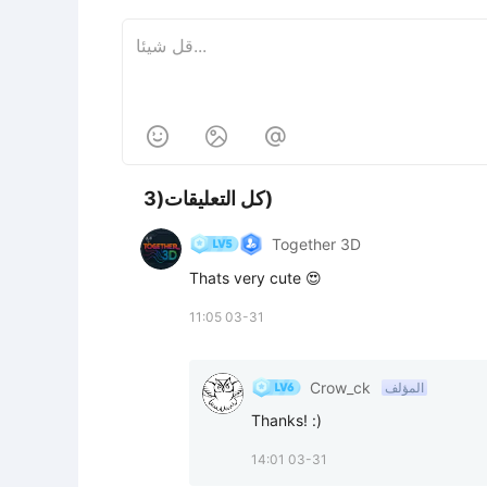



كل التعليقات(3)
Together 3D
Thats very cute 😍
11:05 03-31
Crow_ck
المؤلف
Thanks! :)
14:01 03-31