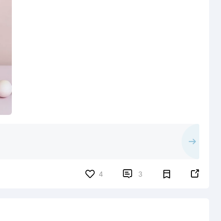


4
3