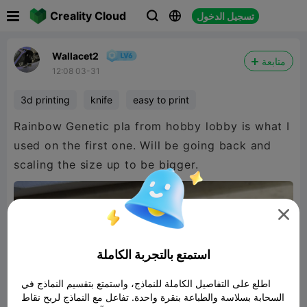

Creality Cloud
تسجيل الدخول



Wallacet2
متابعة
12:08 03-31
3d printing
knife
easy to print
Rainbow Genetic pla from hobby lobby is what I
used on the first one. Will be going back and
scaling the size up to be bigger.

استمتع بالتجربة الكاملة
اطلع على التفاصيل الكاملة للنماذج، واستمتع بتقسيم النماذج في
السحابة بسلاسة والطباعة بنقرة واحدة. تفاعل مع النماذج لربح نقاط