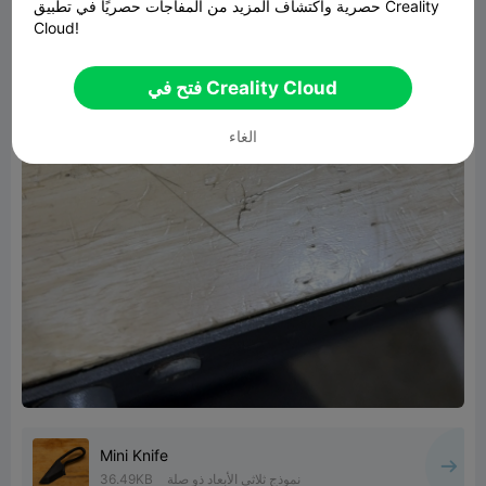
حصرية واكتشاف المزيد من المفاجآت حصريًا في تطبيق Creality
Cloud!
فتح في Creality Cloud
الغاء
Mini Knife
نموذج ثلاثي الأبعاد ذو صلة
36.49KB