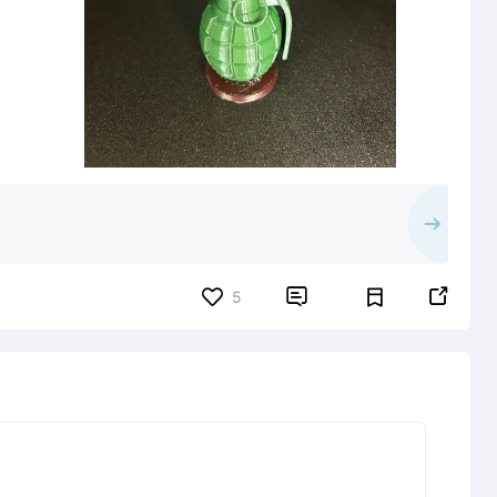


5