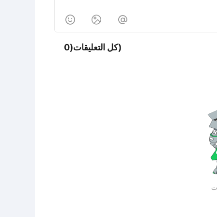



كل التعليقات(0)
ات