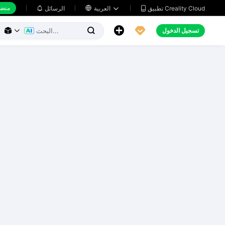
منضد
تطبيق Creality Cloud
العربية

الرسائل





تسجيل الدخول


