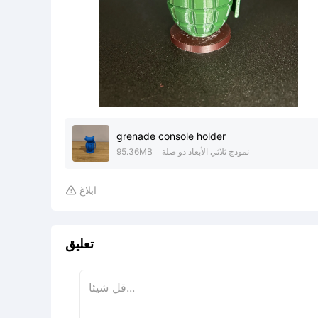
grenade console holder
نموذج ثلاثي الأبعاد ذو صلة
95.36MB
ابلاغ

تعليق