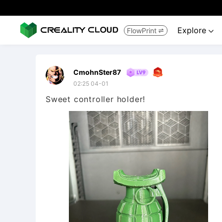
Explore
FlowPrint


CmohnSter87
02:25 04-01
Sweet controller holder!