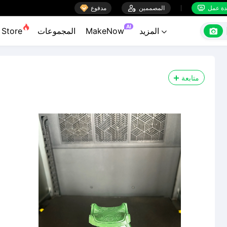

ة عمل
المصممين

مدفوع


AI

المزيد
MakeNow
المجموعات
Store

متابعة