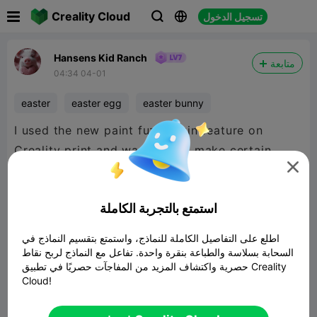

Creality Cloud
تسجيل الدخول



Hansens Kid Ranch
متابعة
04:34 04-01
easter
easter egg
easter bunny
I used the new paint fuzzy skin feature on
Creality print and was able to make certain

parts fuzzy while leaving all the mechanical
parts smooth. I will upload the print settings for
استمتع بالتجربة الكاملة
this version in the morning.
اطلع على التفاصيل الكاملة للنماذج، واستمتع بتقسيم النماذج في
السحابة بسلاسة والطباعة بنقرة واحدة. تفاعل مع النماذج لربح نقاط
حصرية واكتشاف المزيد من المفاجآت حصريًا في تطبيق Creality
Cloud!