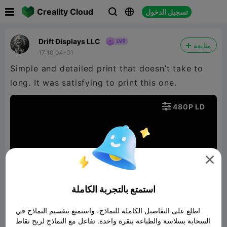

Creality Cloud
تسجيل الدخول



Drift Displays LLC
متابعة
17:10 04-01
Simple and detailed print that doesn’t take to
long. It was satisfying to print this one.

480P LD


استمتع بالتجربة الكاملة
00:15
اطلع على التفاصيل الكاملة للنماذج، واستمتع بتقسيم النماذج في
السحابة بسلاسة والطباعة بنقرة واحدة. تفاعل مع النماذج لربح نقاط