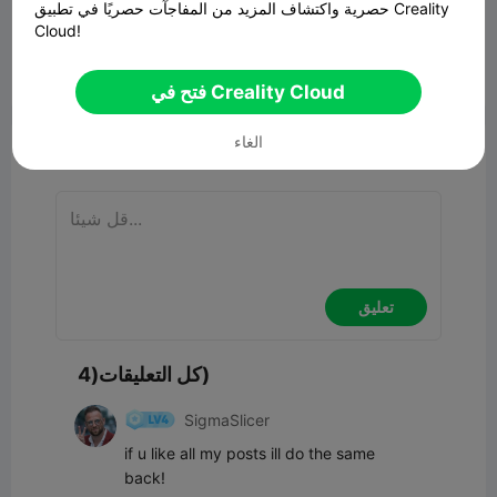
Valkyrie Hueforge
حصرية واكتشاف المزيد من المفاجآت حصريًا في تطبيق Creality
نموذج ثلاثي الأبعاد ذو صلة
269.15MB
Cloud!


4
3
ابلاغ

فتح في Creality Cloud
الغاء
تعليق
تعليق
كل التعليقات(4)
SigmaSlicer
if u like all my posts ill do the same 
back!