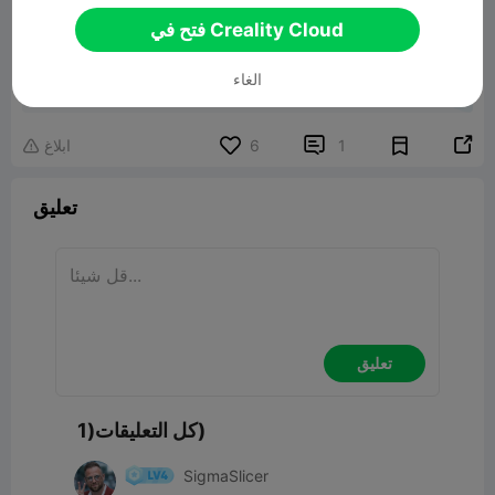
فتح في Creality Cloud
Cute Bunny Planter / Bowl
الغاء
نموذج ثلاثي الأبعاد ذو صلة
7.00MB


1
6
ابلاغ

تعليق
تعليق
كل التعليقات(1)
SigmaSlicer