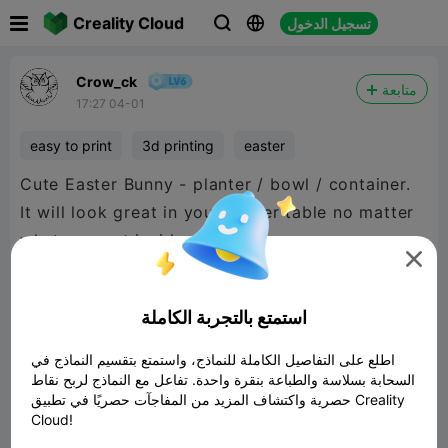

Creality Cloud
تسجيل الدخول



Crow_ck
متابعة
17:27 04-01
easy to print
3d printing
easter
Cute Easter Bunny - planter / bowl / container.
It will look great in your Easter table no matter
what you put inside :)

استمتع بالتجربة الكاملة
اطلع على التفاصيل الكاملة للنماذج، واستمتع بتقسيم النماذج في
السحابة بسلاسة والطباعة بنقرة واحدة. تفاعل مع النماذج لربح نقاط
حصرية واكتشاف المزيد من المفاجآت حصريًا في تطبيق Creality
Cloud!