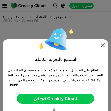

Creality Cloud
تسجيل الدخول



قطع غيار
المنتجات
الصفحة الرئيسية
CR-10 Max Screen Kit

استمتع بالتجربة الكاملة
اطلع على التفاصيل الكاملة للنماذج، واستمتع بتقسيم النماذج في
السحابة بسلاسة والطباعة بنقرة واحدة. تفاعل مع النماذج لربح نقاط
حصرية واكتشاف المزيد من المفاجآت حصريًا في تطبيق Creality
Cloud!
فتح في Creality Cloud
الغاء