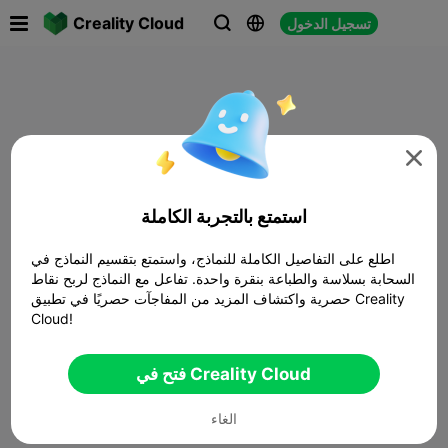

Creality Cloud
تسجيل الدخول




استمتع بالتجربة الكاملة
اطلع على التفاصيل الكاملة للنماذج، واستمتع بتقسيم النماذج في
السحابة بسلاسة والطباعة بنقرة واحدة. تفاعل مع النماذج لربح نقاط
حصرية واكتشاف المزيد من المفاجآت حصريًا في تطبيق Creality
Cloud!
فتح في Creality Cloud
الغاء