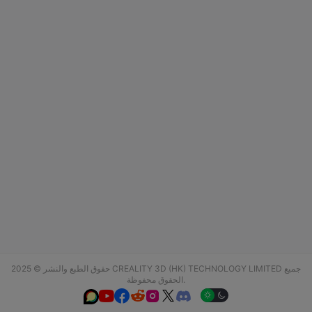
حقوق الطبع والنشر © 2025 CREALITY 3D (HK) TECHNOLOGY LIMITED جميع
الحقوق محفوظة.





