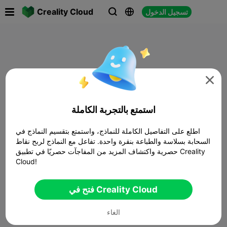

Creality Cloud
تسجيل الدخول




استمتع بالتجربة الكاملة
اطلع على التفاصيل الكاملة للنماذج، واستمتع بتقسيم النماذج في
السحابة بسلاسة والطباعة بنقرة واحدة. تفاعل مع النماذج لربح نقاط
حصرية واكتشاف المزيد من المفاجآت حصريًا في تطبيق Creality
Cloud!
فتح في Creality Cloud
الغاء