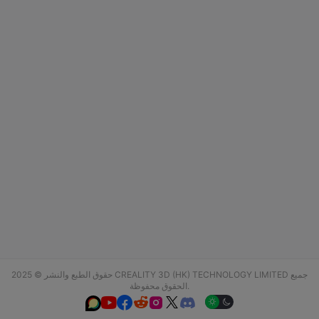
حقوق الطبع والنشر © 2025 CREALITY 3D (HK) TECHNOLOGY LIMITED جميع
الحقوق محفوظة.





