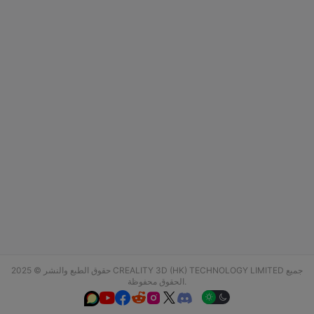
حقوق الطبع والنشر © 2025 CREALITY 3D (HK) TECHNOLOGY LIMITED جميع
الحقوق محفوظة.





