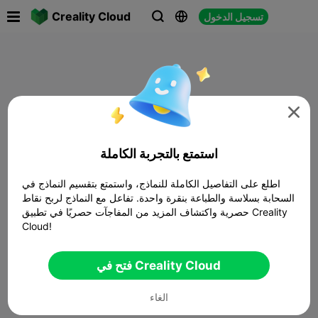

Creality Cloud
تسجيل الدخول




استمتع بالتجربة الكاملة
اطلع على التفاصيل الكاملة للنماذج، واستمتع بتقسيم النماذج في
السحابة بسلاسة والطباعة بنقرة واحدة. تفاعل مع النماذج لربح نقاط
حصرية واكتشاف المزيد من المفاجآت حصريًا في تطبيق Creality
Cloud!
فتح في Creality Cloud
الغاء