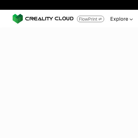
Explore
FlowPrint

