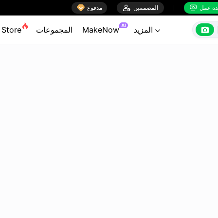

ة عمل
المصممين

مدفوع


AI

المزيد
MakeNow
المجموعات
Store
