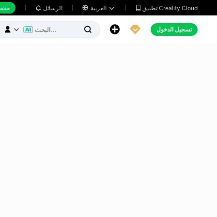
منضد
تطبيق Creality Cloud
العربية

الرسائل





تسجيل الدخول


