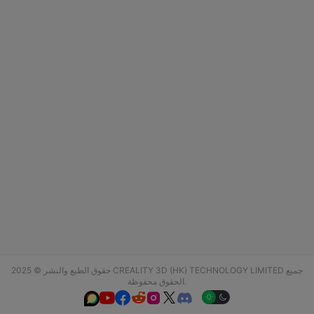
حقوق الطبع والنشر © 2025 CREALITY 3D (HK) TECHNOLOGY LIMITED جميع
الحقوق محفوظة.





