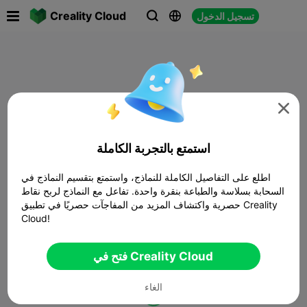

Creality Cloud
تسجيل الدخول




استمتع بالتجربة الكاملة
اطلع على التفاصيل الكاملة للنماذج، واستمتع بتقسيم النماذج في
السحابة بسلاسة والطباعة بنقرة واحدة. تفاعل مع النماذج لربح نقاط
حصرية واكتشاف المزيد من المفاجآت حصريًا في تطبيق Creality
Cloud!
فتح في Creality Cloud
الغاء