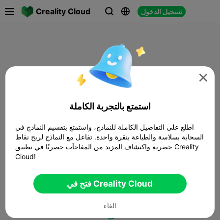

Creality Cloud
تسجيل الدخول




استمتع بالتجربة الكاملة
اطلع على التفاصيل الكاملة للنماذج، واستمتع بتقسيم النماذج في
السحابة بسلاسة والطباعة بنقرة واحدة. تفاعل مع النماذج لربح نقاط
حصرية واكتشاف المزيد من المفاجآت حصريًا في تطبيق Creality
Cloud!
فتح في Creality Cloud
الغاء