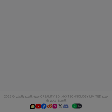
حقوق الطبع والنشر © 2025 CREALITY 3D (HK) TECHNOLOGY LIMITED جميع
الحقوق محفوظة.





