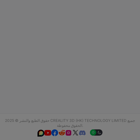
حقوق الطبع والنشر © 2025 CREALITY 3D (HK) TECHNOLOGY LIMITED جميع
الحقوق محفوظة.





