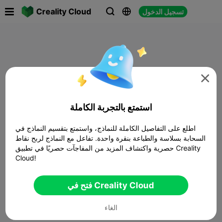

Creality Cloud
تسجيل الدخول




استمتع بالتجربة الكاملة
اطلع على التفاصيل الكاملة للنماذج، واستمتع بتقسيم النماذج في
السحابة بسلاسة والطباعة بنقرة واحدة. تفاعل مع النماذج لربح نقاط
حصرية واكتشاف المزيد من المفاجآت حصريًا في تطبيق Creality
Cloud!
فتح في Creality Cloud
الغاء