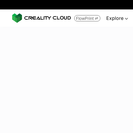
Explore
FlowPrint

